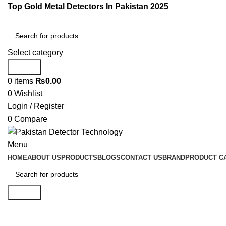
Top Gold Metal Detectors In Pakistan 2025
Select category
Search
0
items
₨
0.00
0
Wishlist
Login / Register
0
Compare
Menu
HOME
ABOUT US
PRODUCTS
BLOGS
CONTACT US
BRAND
PRODUCT C
Search