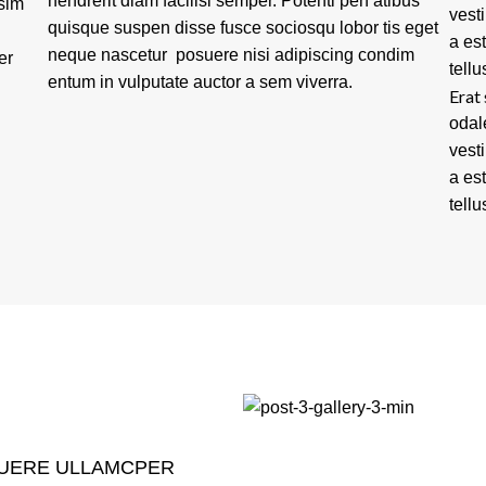
hendrerit diam facilisi semper. Potenti pen atibus
ssim
vest
quisque suspen disse fusce sociosqu lobor tis eget
a es
neque nascetur posuere nisi adipiscing condim
er
tellu
entum in vulputate auctor a sem viverra.
Erat 
odal
vest
a es
tellu
UERE ULLAMCPER