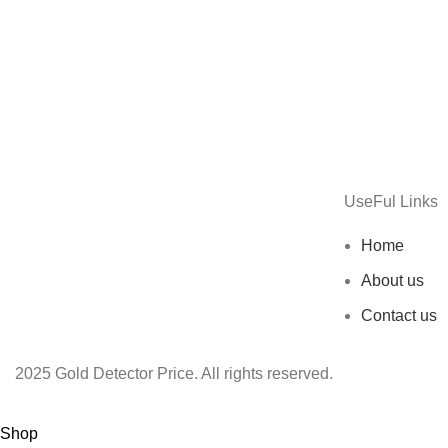
Furniture
A lacus bibendum pulvinar
UseFul Links
Home
About us
Contact us
2025 Gold Detector Price. All rights reserved.
Shop