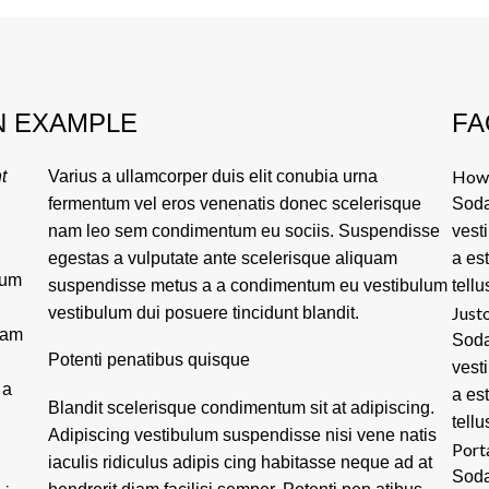
N EXAMPLE
FA
How 
t
Varius a ullamcorper duis elit conubia urna
fermentum vel eros venenatis donec scelerisque
Soda
nam leo sem condimentum eu sociis. Suspendisse
vest
egestas a vulputate ante scelerisque aliquam
a es
tum
suspendisse metus a a condimentum eu vestibulum
tellu
Justo
vestibulum dui posuere tincidunt blandit.
lam
Soda
Potenti penatibus quisque
vest
 a
a es
Blandit scelerisque condimentum sit at adipiscing.
tellu
Adipiscing vestibulum suspendisse nisi vene natis
Port
iaculis ridiculus adipis cing habitasse neque ad at
Soda