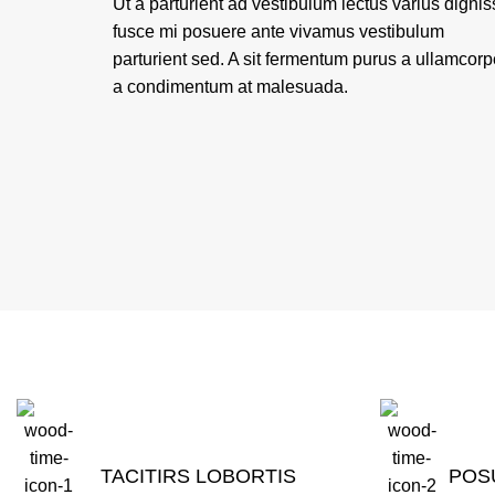
Ut a parturient ad vestibulum lectus varius digni
fusce mi posuere ante vivamus vestibulum
parturient sed. A sit fermentum purus a ullamcorp
a condimentum at malesuada.
TACITIRS LOBORTIS
POS